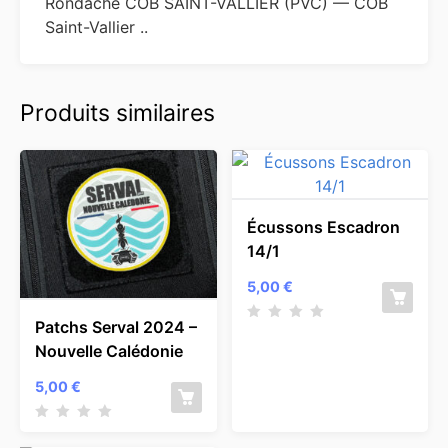
Rondache COB SAINT-VALLIER (PVC) — COB
Saint-Vallier ..
Produits similaires
Écussons Escadron
14/1
5,00
€
Patchs Serval 2024 –
Nouvelle Calédonie
5,00
€