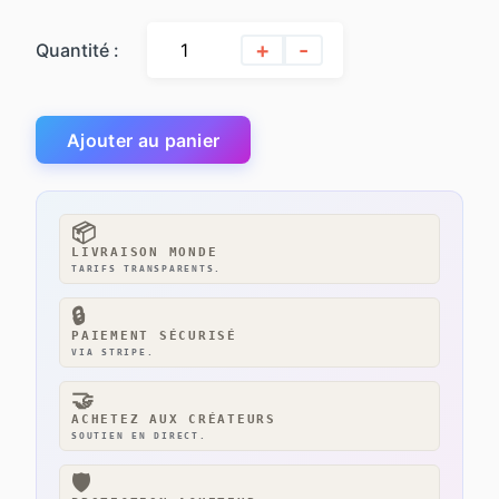
+
-
Quantité :
Ajouter au panier
📦
LIVRAISON MONDE
TARIFS TRANSPARENTS.
🔒
PAIEMENT SÉCURISÉ
VIA STRIPE.
🤝
ACHETEZ AUX CRÉATEURS
SOUTIEN EN DIRECT.
🛡️