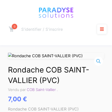
Aller
au
contenu
0
Panier
S'identifier / S'inscrire
M
Rondache COB SAINT-
VALLIER (PVC)
Vendu par
COB Saint-Vallier .
7,00
€
Rondache COB SAINT-VALLIER (PVC)