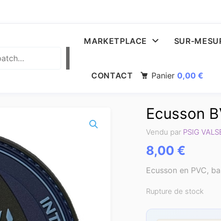
MARKETPLACE
SUR-MESU
CONTACT
Panier
0,00
€
Ecusson BV
Vendu par
PSIG VAL
8,00
€
Ecusson en PVC, bass
Rupture de stock