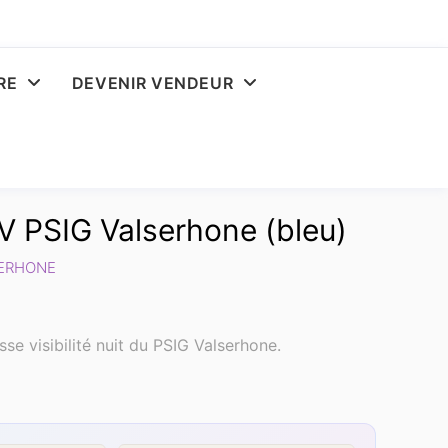
RE
DEVENIR VENDEUR
 PSIG Valserhone (bleu)
SERHONE
e visibilité nuit du PSIG Valserhone.