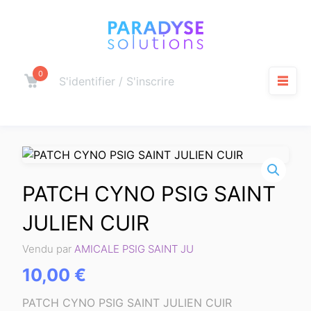
Aller
au
contenu
0
Panier
S'identifier / S'inscrire
M
PATCH CYNO PSIG SAINT
JULIEN CUIR
Vendu par
AMICALE PSIG SAINT JU
10,00
€
PATCH CYNO PSIG SAINT JULIEN CUIR