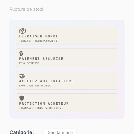
Rupture de stock
📦
LIVRAISON MONDE
TARIFS TRANSPARENTS.
🔒
PAIEMENT SÉCURISÉ
VIA STRIPE.
🤝
ACHETEZ AUX CRÉATEURS
SOUTIEN EN DIRECT.
🛡️
PROTECTION ACHETEUR
TRANSACTIONS SEREINES.
Catégorie :
Gendarmerie