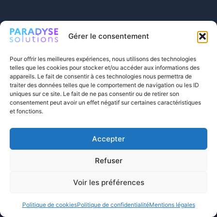
MARKETPLACE
Gérer le consentement
Tous les patchs
Pour offrir les meilleures expériences, nous utilisons des technologies
Objets personnalisés
telles que les cookies pour stocker et/ou accéder aux informations des
appareils. Le fait de consentir à ces technologies nous permettra de
Comment ça marche
traiter des données telles que le comportement de navigation ou les ID
uniques sur ce site. Le fait de ne pas consentir ou de retirer son
À propos
consentement peut avoir un effet négatif sur certaines caractéristiques
et fonctions.
FAQ
Blog
Accepter
Contact
Refuser
Voir les préférences
Politique de cookies
Politique de confidentialité
Mentions légales