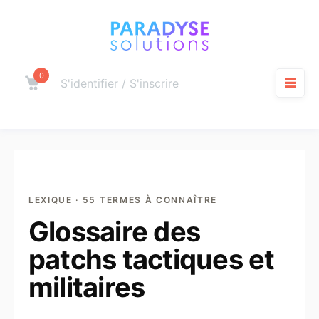
Aller
au
contenu
0
Panier
S'identifier / S'inscrire
M
LEXIQUE · 55 TERMES À CONNAÎTRE
Glossaire des
patchs tactiques et
militaires