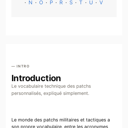
·
N
·
O
·
P
·
R
·
S
·
T
·
U
·
V
— INTRO
Introduction
Le vocabulaire technique des patchs
personnalisés, expliqué simplement.
Le monde des patchs militaires et tactiques a
son propre vocabulaire, entre les acronymes