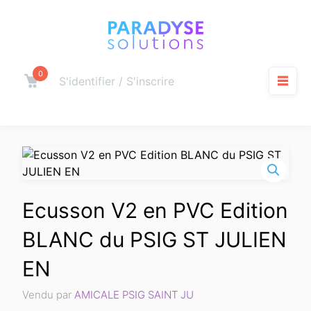
Aller
au
contenu
0
Panier
S'identifier / S'inscrire
M
Ecusson V2 en PVC Edition
BLANC du PSIG ST JULIEN
EN
Vendu par
AMICALE PSIG SAINT JU