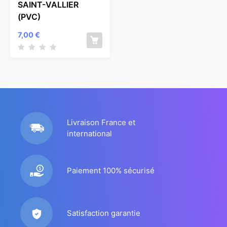
SAINT-VALLIER
(PVC)
7,00
€
Livraison France et
international
Paiement 100% sécurisé
Satisfaction garantie