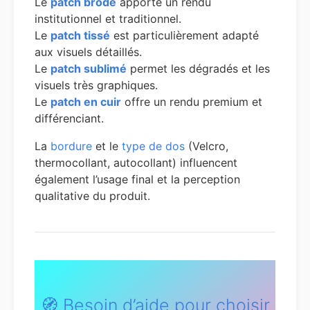
Le
patch brodé
apporte un rendu
institutionnel et traditionnel.
Le
patch tissé
est particulièrement adapté
aux visuels détaillés.
Le
patch sublimé
permet les dégradés et les
visuels très graphiques.
Le
patch en cuir
offre un rendu premium et
différenciant.
La
bordure
et le
type de dos
(Velcro,
thermocollant, autocollant) influencent
également l’usage final et la perception
qualitative du produit.
🧭 Besoin d’aide pour choisir