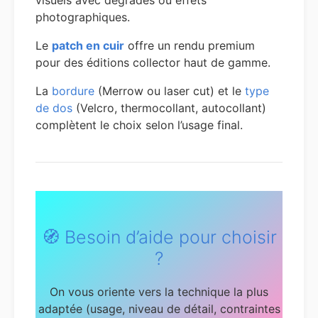
visuels avec dégradés ou effets
photographiques.
Le
patch en cuir
offre un rendu premium
pour des éditions collector haut de gamme.
La
bordure
(Merrow ou laser cut) et le
type
de dos
(Velcro, thermocollant, autocollant)
complètent le choix selon l’usage final.
🧭 Besoin d’aide pour choisir
?
On vous oriente vers la technique la plus
adaptée (usage, niveau de détail, contraintes