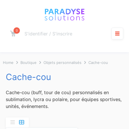
Aller
au
contenu
0
Panier
S'identifier / S'inscrire
M
Home
Boutique
Objets personnalisés
Cache-cou
Cache-cou
Cache-cou (buff, tour de cou) personnalisés en
sublimation, lycra ou polaire, pour équipes sportives,
unités, événements.